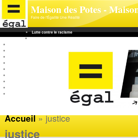
Aller au contenu principal
Maison des Potes - Maison
Faire de l'Égalité Une Réalité
Lutte contre le racisme
Lutte contre les discriminations
Lutte contre le sexisme
Incitation à la haine raciale
Emploi
Logement
Loisirs
Violences et Sécurité
Extrême droite
Immigration
mobilisation
» justice
Accueil
justice